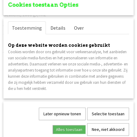
Totale hoogte; 4 mm.
Cookies toestaan Opties
Gewicht; 1600 gr/m2
Alle tapijten voldoen aan de OEKO-TEX® 100 standaard
Toestemming
Details
Over
Geschikt voor vloerverwarming.
Kleurecht.
Op deze website worden cookies gebruikt
Cookies worden door ons gebruikt voor verkeersanalyse, het aanbieden
Vlam vertragend.
van sociale media-functies en het personaliseren van informatie en
Kleur; zie foto
advertenties. Daarnaast verlenen we onze sociale media-, advertentie- en
analysepartners toegang tot informatie over hoe u onze site gebruikt. Zij
Leverbaar in verschillende afmetingen.
kunnen deze informatie gebruiken in combinatie met andere gegevens
Prijs is incl. verzendkosten
die zij mogelijk hebben verzameld door uw gebruik van hun diensten of
, de verzending van het tapijt is
verzekerd tegen beschadiging en/of vermissing. In dat geval
die u hen hebt verstrekt.
krijgt u van ons een nieuw tapijt toegezonden.
Verzenden naar België is ook mogelijk, er worden ook hier geen
verzendkosten voor berekend (eventueel andere Europese
Later opnieuw tonen
Selectie toestaan
landen op aanvraag).
Niet goed, geld terug.
Mocht het Modern tapijt Orient u niet
Alles toestaan
Nee, niet akkoord
bevallen kunt u deze retour zenden en zal het bedrag retour