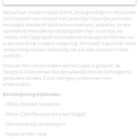
gestort worden (mits ongebruikt en in nieuw staat).
Betaalbaar modern tapijt Orient, deze gezellige en retro/used
look tapijten zijn versierd met prachtige kleurrijke patronen,
vervaagde kleuren of abstracte ontwerpen, waardoor ze een
opwindend kleurrijke en uitnodigende sfeer in uw huis op
roepen. Het tapijt geeft een moderne look aan uw interieur en
is een verrijking in iedere omgeving. Het tapijt is geschikt vloer
verwarming en kleur bestendig het zal niet verkleuren door
zonlicht.
Ook aan het schoon maken van het tapijt is gedacht, de
hoogte is 4 mm en kan dus gemakkelijk met de stofzuiger bij
gehouden worden. U zult hier geen problemen mee
ondervinden.
Betalingsmogelijkheden;
- iDEAL/internet bankieren
- Mister Cash/Bancontact (voor België)
- Overschrijving via bank/giro
- Paypal (credit card)