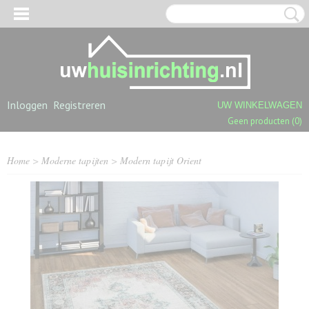
Inloggen
Registreren
UW WINKELWAGEN
Geen producten
(0)
Home
>
Moderne tapijten
>
Modern tapijt Orient
OGPOLIGE SHAGGY TAPIJTEN