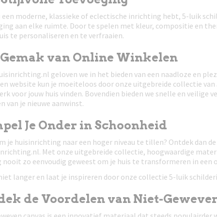
u een moderne, klassieke of eclectische inrichting hebt, 5-luik schi
ing aan elke ruimte. Door te spelen met kleur, compositie en th
uis te personaliseren en te verfraaien.
 Gemak van Online Winkelen
uisinrichting.nl geloven we in het bieden van een naadloze en ple
en website kun je moeiteloos door onze uitgebreide collectie van 5
rk voor jouw huis vinden. Bovendien bieden we snelle en veilige v
n van je nieuwe aanwinst.
pel Je Onder in Schoonheid
m je huisinrichting naar een hoger niveau te tillen? Ontdek dan de p
nrichting.nl. Met onze uitgebreide collectie, hoogwaardige materi
 nooit zo eenvoudig geweest om je huis te transformeren in een oa
iet langer en laat je inspireren door onze collectie 5-luik schilder
dek de Voordelen van Niet-Geweve
weven canvas is een innovatief materiaal dat steeds populairder w