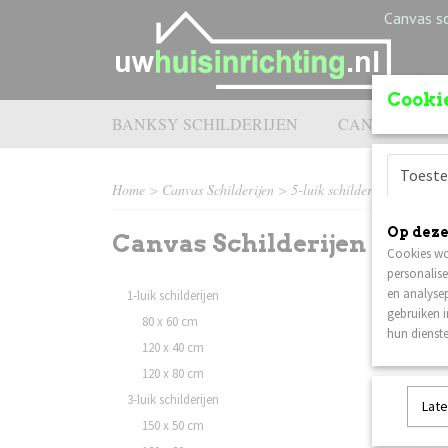
Canvas sc
Cookie
BANKSY SCHILDERIJEN
CANVAS SCHI
Toest
Home
>
Canvas Schilderijen
>
5-luik schilderijen
Op deze
Verr
Canvas Schilderijen
Cookies wo
Een 5-l
personalise
te verd
en analysep
1-luik schilderijen
op zoek
gebruiken 
80 x 60 cm
hun dienste
Klik
120 x 40 cm
120 x 80 cm
3-luik schilderijen
Late
150 x 50 cm