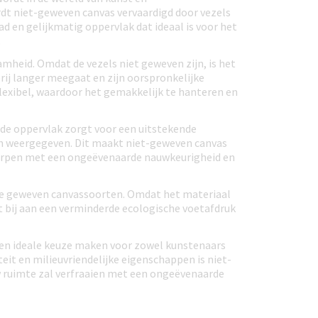
rdt niet-geweven canvas vervaardigd door vezels
ad en gelijkmatig oppervlak dat ideaal is voor het
.
mheid. Omdat de vezels niet geweven zijn, is het
rij langer meegaat en zijn oorspronkelijke
lexibel, waardoor het gemakkelijk te hanteren en
dde oppervlak zorgt voor een uitstekende
den weergegeven. Dit maakt niet-geweven canvas
werpen met een ongeëvenaarde nauwkeurigheid en
ele geweven canvassoorten. Omdat het materiaal
t bij aan een verminderde ecologische voetafdruk
een ideale keuze maken voor zowel kunstenaars
teit en milieuvriendelijke eigenschappen is niet-
w ruimte zal verfraaien met een ongeëvenaarde