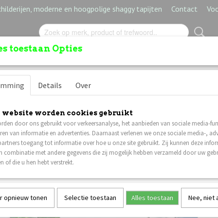
hilderijen, moderne en hoogpolige shaggy tapijten
Contact
Vo
s toestaan Opties
LDERIJEN
MODERNE TAPIJTEN
HOOGPOLIGE SH
emming
Details
Over
 website worden cookies gebruikt
ijk uw Ruimte met Prachtige 5-luik Schilderi
rden door ons gebruikt voor verkeersanalyse, het aanbieden van sociale media-func
uik canvas schilderij biedt een unieke manier om kunst te presen
ren van informatie en advertenties. Daarnaast verlenen we onze sociale media-, adv
elen. Hun duurzame en lichte canvasconstructie geeft ze een strakk
artners toegang tot informatie over hoe u onze site gebruikt. Zij kunnen deze info
 is naar eigentijdse kunst met een vleugje elegantie
in combinatie met andere gegevens die zij mogelijk hebben verzameld door uw geb
n of die u hen hebt verstrekt.
 voor verschillende afmetingen op d
r opnieuw tonen
Selectie toestaan
Alles toestaan
Nee, niet