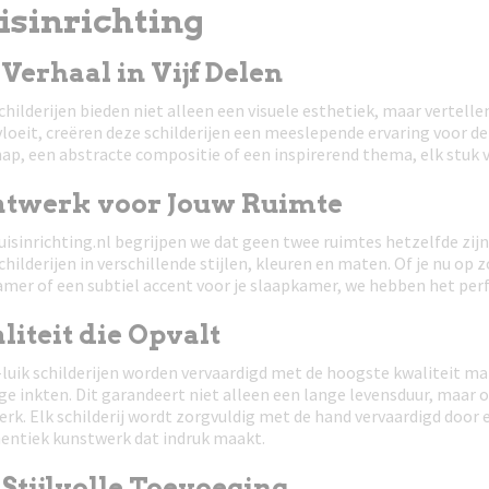
sinrichting
Verhaal in Vijf Delen
schilderijen bieden niet alleen een visuele esthetiek, maar vertell
oeit, creëren deze schilderijen een meeslepende ervaring voor d
ap, een abstracte compositie of een inspirerend thema, elk stuk ve
twerk voor Jouw Ruimte
uisinrichting.nl begrijpen we dat geen twee ruimtes hetzelfde zij
schilderijen in verschillende stijlen, kleuren en maten. Of je nu op
er of een subtiel accent voor je slaapkamer, we hebben het perfe
iteit die Opvalt
luik schilderijen worden vervaardigd met de hoogste kwaliteit m
ge inkten. Dit garandeert niet alleen een lange levensduur, maar
rk. Elk schilderij wordt zorgvuldig met de hand vervaardigd door 
entiek kunstwerk dat indruk maakt.
Stijlvolle Toevoeging