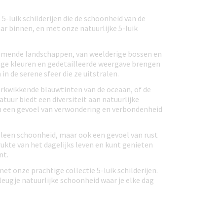
5-luik schilderijen die de schoonheid van de
ar binnen, en met onze natuurlijke 5-luik
nemende landschappen, van weelderige bossen en
ige kleuren en gedetailleerde weergave brengen
n de serene sfeer die ze uitstralen.
verkwikkende blauwtinten van de oceaan, of de
tuur biedt een diversiteit aan natuurlijke
om een gevoel van verwondering en verbondenheid
 alleen schoonheid, maar ook een gevoel van rust
ukte van het dagelijks leven en kunt genieten
nt.
et onze prachtige collectie 5-luik schilderijen.
leugje natuurlijke schoonheid waar je elke dag