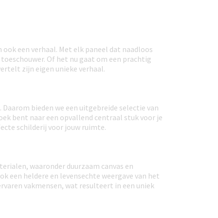
en ook een verhaal. Met elk paneel dat naadloos
e toeschouwer. Of het nu gaat om een prachtig
rtelt zijn eigen unieke verhaal.
n. Daarom bieden we een uitgebreide selectie van
 zoek bent naar een opvallend centraal stuk voor je
cte schilderij voor jouw ruimte.
aterialen, waaronder duurzaam canvas en
 ook een heldere en levensechte weergave van het
ervaren vakmensen, wat resulteert in een uniek