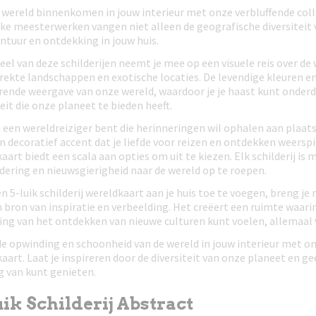
 wereld binnenkomen in jouw interieur met onze verbluffende colle
eke meesterwerken vangen niet alleen de geografische diversitei
ntuur en ontdekking in jouw huis.
eel van deze schilderijen neemt je mee op een visuele reis over de
rekte landschappen en exotische locaties. De levendige kleuren e
rende weergave van onze wereld, waardoor je je haast kunt onderd
teit die onze planeet te bieden heeft.
u een wereldreiziger bent die herinneringen wil ophalen aan plaat
n decoratief accent dat je liefde voor reizen en ontdekken weerspie
aart biedt een scala aan opties om uit te kiezen. Elk schilderij i
ering en nieuwsgierigheid naar de wereld op te roepen.
n 5-luik schilderij wereldkaart aan je huis toe te voegen, breng je
 bron van inspiratie en verbeelding. Het creëert een ruimte waar
ng van het ontdekken van nieuwe culturen kunt voelen, allemaal v
e opwinding en schoonheid van de wereld in jouw interieur met onz
aart. Laat je inspireren door de diversiteit van onze planeet en gee
g van kunt genieten.
ik Schilderij Abstract