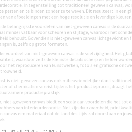
urdecoratie. In tegenstelling tot traditioneel geweven canvas, wo
e persen en te binden zonder ze te weven. Dit resulteert in een gl
en van afbeeldingen met een hoge resolutie en levendige kleuren
 de belangrijkste voordelen van niet-geweven canvas is de duurzaa
al minder vatbaar voor scheuren en slijtage, waardoor het schilde
eid behoudt. Bovendien is niet-geweven canvas lichtgewicht en f
angen is, zelfs op grote formaten.
er voordeel van niet-geweven canvas is de veelzijdigheid. Het gla
aliteit, waardoor zelfs de kleinste details scherp en helder wor
voor het reproduceren van kunstwerken, foto's en grafische ont
etrouwheid.
st is niet-geweven canvas ook milieuvriendelijker dan tradition
ter of chemicaliën vereist tijdens het productieproces, draagt he
duurzamere productiepraktijk.
 niet-geweven canvas biedt een scala aan voordelen die het tot 
fhebbers van interieurdecoratie. Met zijn duurzaamheid, printkwali
 canvas een materiaal dat de tand des tijds zal doorstaan en jou
ek.