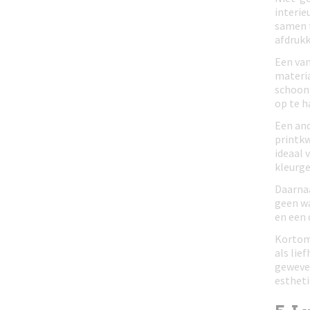
interie
samen t
afdrukk
Een van
materia
schoonh
op te h
Een and
printkw
ideaal 
kleurg
Daarnaa
geen wa
en een 
Kortom,
als lie
geweven
estheti