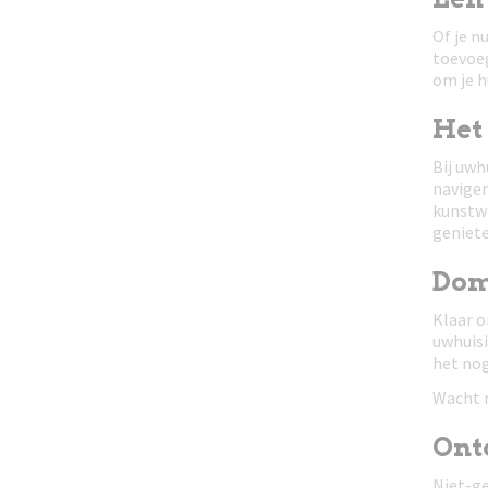
Of je n
toevoeg
om je h
Het
Bij uwh
naviger
kunstwe
geniete
Dom
Klaar o
uwhuisi
het nog
Wacht n
Ont
Niet-ge