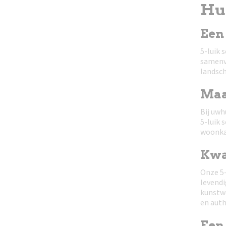
Hui
Een 
5-luik 
samenvl
landsch
Maa
Bij uwh
5-luik 
woonkam
Kwal
Onze 5-
levendi
kunstwe
en auth
Een 