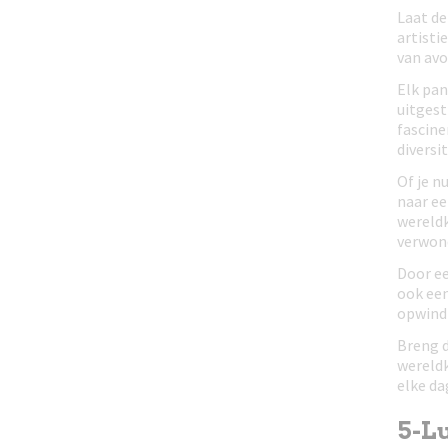
Laat de
artisti
van avo
Elk pan
uitgest
fascine
diversi
Of je n
naar ee
wereldk
verwond
Door ee
ook een
opwindi
Breng d
wereldk
elke da
5-Lu