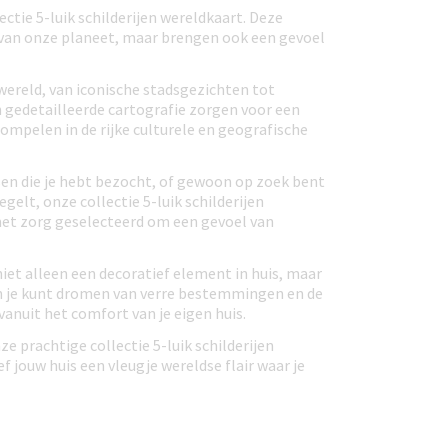
ctie 5-luik schilderijen wereldkaart. Deze
t van onze planeet, maar brengen ook een gevoel
 wereld, van iconische stadsgezichten tot
n gedetailleerde cartografie zorgen voor een
ompelen in de rijke culturele en geografische
sen die je hebt bezocht, of gewoon op zoek bent
gelt, onze collectie 5-luik schilderijen
s met zorg geselecteerd om een gevoel van
 niet alleen een decoratief element in huis, maar
in je kunt dromen van verre bestemmingen en de
anuit het comfort van je eigen huis.
e prachtige collectie 5-luik schilderijen
f jouw huis een vleugje wereldse flair waar je