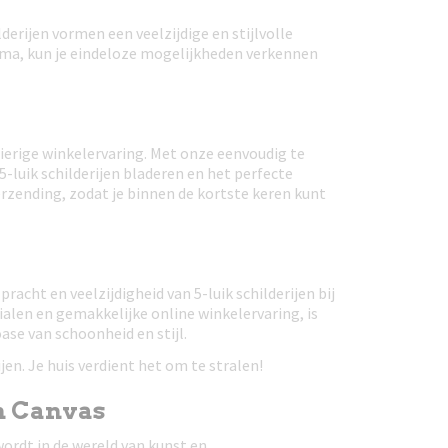
lderijen vormen een veelzijdige en stijlvolle
ema, kun je eindeloze mogelijkheden verkennen
zierige winkelervaring. Met onze eenvoudig te
-luik schilderijen bladeren en het perfecte
erzending, zodat je binnen de kortste keren kunt
racht en veelzijdigheid van 5-luik schilderijen bij
alen en gemakkelijke online winkelervaring, is
se van schoonheid en stijl.
ijen. Je huis verdient het om te stralen!
n Canvas
ordt in de wereld van kunst en