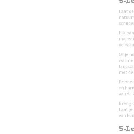
5-Lu
Laat de
natuur 
schilde
Elk pan
majestu
de natu
Of je n
warme t
landsch
met de 
Door ee
en harm
van de 
Breng d
Laat je
van kun
5-L