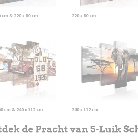
0 cm & 220 x 80 cm
220 x 80 cm
00 cm & 240 x 112 cm
240 x 112 cm
dek de Pracht van 5-Luik Sch