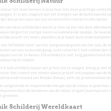
ik Schilderij Natuur
 natuur tot leven komen in jouw huis met onze prachtige collectie 
vangen. Er is iets magisch aan het brengen van de buitenwereld na
rijen kun je een oase van rust en sereniteit creëren in elke kamer.
eel van deze schilderijen neemt je mee op een reis door adembe
euze bergen tot rustige meren en kabbelende beekjes. De levend
urlijke pracht tot leven, waardoor je je haast kunt onderdompelen i
u een liefhebber bent van het rustgevende groen van het bos, de 
onen van een zonsondergang, onze collectie 5-luik schilderijen na
appen om uit te kiezen. Elk schilderij is met zorg geselecteerd 
natuur op te roepen.
n 5-luik schilderij natuur aan je huis toe te voegen, breng je niet
onie. Het creëert een ruimte waarin je kunt ontsnappen aan de dr
kalmerende invloed van Moeder Natuur, zelfs als je binnenshuis be
e rustgevende en inspirerende energie van de natuur in jouw huis m
 inspireren door de wonderen van de natuur en geef jouw huis een v
t genieten.
uik Schilderij Wereldkaart