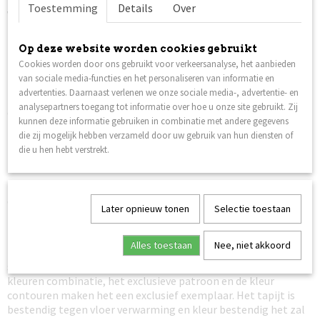
Toestemming
Details
Over
Vlam vertragend.
Kleur; zie foto
Op deze website worden cookies gebruikt
Leverbaar in 6 verschillende afmetingen.
Cookies worden door ons gebruikt voor verkeersanalyse, het aanbieden
van sociale media-functies en het personaliseren van informatie en
Prijs is incl. verzendkosten
, het pakket is verzekerd tegen
advertenties. Daarnaast verlenen we onze sociale media-, advertentie- en
beschadiging en/of vermissing. In dat geval krijgt u van ons
analysepartners toegang tot informatie over hoe u onze site gebruikt. Zij
een nieuw tapijt toegezonden.
kunnen deze informatie gebruiken in combinatie met andere gegevens
Verzenden naar België is ook mogelijk, er worden ook hier geen
die zij mogelijk hebben verzameld door uw gebruik van hun diensten of
verzendkosten voor berekend (eventueel andere Europese
die u hen hebt verstrekt.
landen op aanvraag).
Niet goed, geld terug.
Mocht het tapijt u niet bevallen kunt u
deze retour zenden en zal het bedrag retour gestort worden
Later opnieuw tonen
Selectie toestaan
(mits ongebruikt en in nieuw staat).
Betaalbaar designer kleurrijk tapijt met een moderne
Alles toestaan
Nee, niet akkoord
look geeft u net dat extra tintje aan uw woonkamer, kantoor,
slaap kamer of andere ruimte tot de perfecte afwerking. De
kleuren combinatie, het exclusieve patroon en de kleur
contouren maken het een exclusief exemplaar. Het tapijt is
bestendig tegen vloer verwarming en kleur bestendig het zal