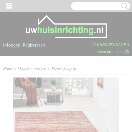
Inloggen
Registreren
UW WINKELWAGEN
Geen producten
(0)
Home
>
Moderne tapijten
>
Kleurrijk tapijt
OGPOLIGE SHAGGY TAPIJTEN