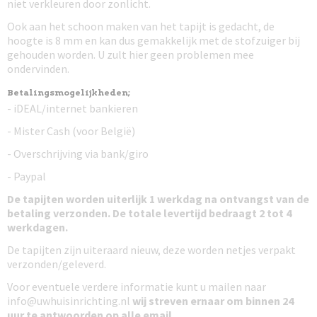
niet verkleuren door zonlicht.
Ook aan het schoon maken van het tapijt is gedacht, de
hoogte is 8 mm en kan dus gemakkelijk met de stofzuiger bij
gehouden worden. U zult hier geen problemen mee
ondervinden.
Betalingsmogelijkheden;
- iDEAL/internet bankieren
- Mister Cash (voor België)
- Overschrijving via bank/giro
- Paypal
De tapijten worden uiterlijk 1 werkdag na ontvangst van de
betaling verzonden. De totale levertijd bedraagt 2 tot 4
werkdagen.
De tapijten zijn uiteraard nieuw, deze worden netjes verpakt
verzonden/geleverd.
Voor eventuele verdere informatie kunt u mailen naar
info@uwhuisinrichting.nl
wij streven ernaar om binnen 24
uur te antwoorden
op alle email.