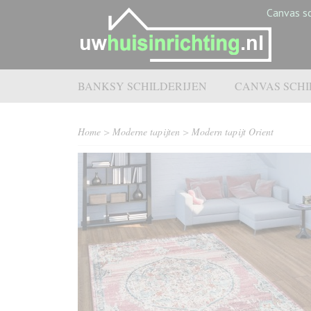
Canvas sc
BANKSY SCHILDERIJEN
CANVAS SCHI
Home
>
Moderne tapijten
>
Modern tapijt Orient