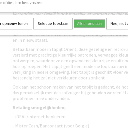
n of die u hen hebt verstrekt.
toegezonden.
Verzenden naar België is ook mogelijk, er worden ook hier 
voor berekend (eventueel andere Europese landen op aanvr
r opnieuw tonen
Selectie toestaan
Alles toestaan
Nee, niet
Niet goed, geld terug.
Mocht het Modern tapijt Orient u n
deze retour zenden en zal het bedrag retour gestort word
en in nieuw staat).
Betaalbaar modern tapijt Orient, deze gezellige en retro/us
versierd met prachtige kleurrijke patronen, vervaagde kleu
ontwerpen, waardoor ze een opwindend kleurrijke en uitnod
huis op roepen. Het tapijt geeft een moderne look aan uw in
verrijking in iedere omgeving. Het tapijt is geschikt vloer 
bestendig het zal niet verkleuren door zonlicht.
Ook aan het schoon maken van het tapijt is gedacht, de ho
dus gemakkelijk met de stofzuiger bij gehouden worden. U 
problemen mee ondervinden.
Betalingsmogelijkheden;
- iDEAL/internet bankieren
- Mister Cash/Bancontact (voor België)