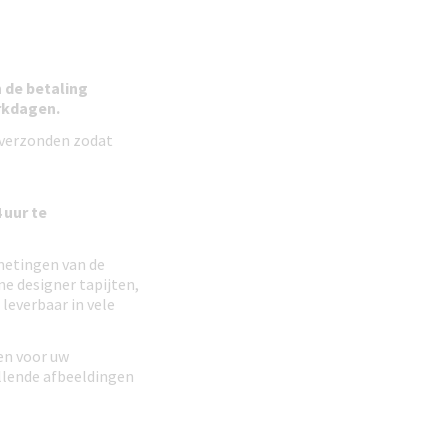
 de betaling
erkdagen.
t verzonden zodat
 uur te
fmetingen van de
e designer tapijten,
leverbaar in vele
jen voor uw
illende afbeeldingen