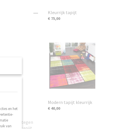
Kleurrijk tapijt
€ 75,00
Modern tapijt kleurrijk
€ 40,00
ties en het
ertentie-
rmatie
is verzekerd tegen
ruik van
 een nieuw tapijt