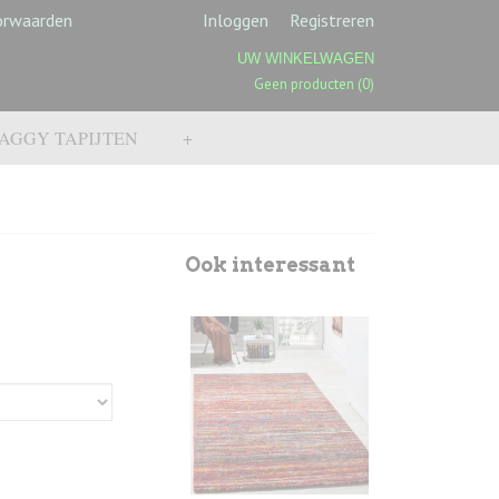
orwaarden
Inloggen
Registreren
UW WINKELWAGEN
Geen producten
(0)
AGGY TAPIJTEN
+
Ook interessant