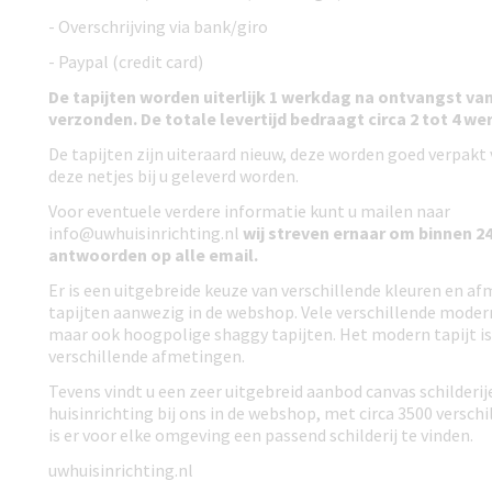
- Overschrijving via bank/giro
- Paypal (credit card)
De tapijten worden uiterlijk 1 werkdag na ontvangst van
verzonden. De totale levertijd bedraagt circa 2 tot 4 w
De tapijten zijn uiteraard nieuw, deze worden goed verpak
deze netjes bij u geleverd worden.
Voor eventuele verdere informatie kunt u mailen naar
info@uwhuisinrichting.nl
wij streven ernaar om binnen 24
antwoorden
op alle email.
Er is een uitgebreide keuze van verschillende kleuren en a
tapijten aanwezig in de webshop. Vele verschillende modern
maar ook hoogpolige shaggy tapijten. Het modern tapijt is 
verschillende afmetingen.
Tevens vindt u een zeer uitgebreid aanbod canvas schilderi
huisinrichting bij ons in de webshop, met circa 3500 versch
is er voor elke omgeving een passend schilderij te vinden.
uwhuisinrichting.nl