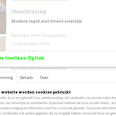
Omschrijving
Modern tapijt met Orient uiterlijk.
Materiaal; 100% Polypropyleen
Totale hoogte; 4 mm.
Gewicht; 1600 gr/m2
s toestaan Opties
Alle tapijten voldoen aan de OEKO-TEX® 100 standaard
Geschikt voor vloerverwarming.
Kleurecht.
emming
Details
Over
Vlam vertragend.
 website worden cookies gebruikt
Kleur; zie foto
rden door ons gebruikt voor verkeersanalyse, het aanbieden van sociale media-func
Leverbaar in verschillende afmetingen.
ren van informatie en advertenties. Daarnaast verlenen we onze sociale media-, adv
artners toegang tot informatie over hoe u onze site gebruikt. Zij kunnen deze info
Prijs is incl. verzendkosten
, de verzending van het tapijt 
in combinatie met andere gegevens die zij mogelijk hebben verzameld door uw geb
beschadiging en/of vermissing. In dat geval krijgt u van ons