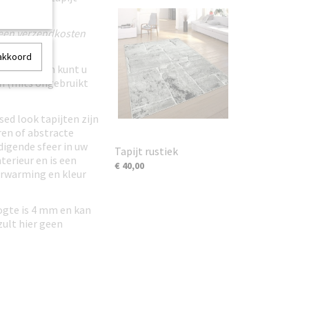
geen verzendkosten
aag).
 akkoord
iet bevallen kunt u
en (mits ongebruikt
ed look tapijten zijn
ren of abstracte
igende sfeer in uw
Tapijt rustiek
terieur en is een
€ 40,00
verwarming en kleur
ogte is 4 mm en kan
zult hier geen