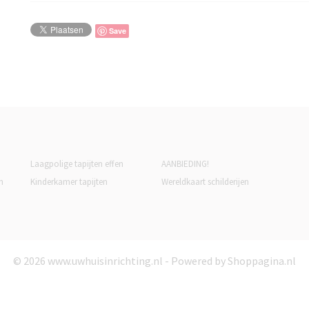
Save
Laagpolige tapijten effen
AANBIEDING!
n
Kinderkamer tapijten
Wereldkaart schilderijen
© 2026 www.uwhuisinrichting.nl - Powered by Shoppagina.nl