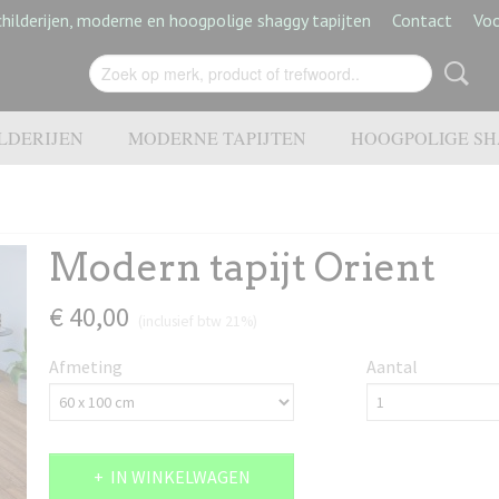
hilderijen, moderne en hoogpolige shaggy tapijten
Contact
Vo
LDERIJEN
MODERNE TAPIJTEN
HOOGPOLIGE SH
Modern tapijt Orient
€ 40,00
(inclusief btw 21%)
Afmeting
Aantal
IN WINKELWAGEN