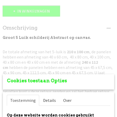
IN WINKELWAGEN
Omschrijving
Groot 5 Luik schilderij Abstract op canvas.
De totale afmeting van het 5-luik is
210 x 100 cm
, de panelen
hebben een afmeting van 40 x 60 cm, 40 x 80 cm, 40 x 100 cm,
40 x 80 cm en 40 x 60 cm en met de afmeting
240 x 112
cm
hebben de panelen hebben een afmeting van 45 x 67,5 cm,
45 x 90 cm, 45 x 112,5 cm, 45 x 90 cm en 45 x 67,5 cm. U laat
ongeveer 3 cm tussen de panelen.
Cookies toestaan Opties
Niet goed, geld terug!
Mocht het canvas schilderij u niet
bevallen kunt u deze retour zenden en zal het bedrag retour
gestort worden.
Toestemming
Details
Over
Prijs is incl. verzendkosten
, het pakket is verzekerd tegen
beschadiging en/of vermissing. In dat geval krijgt u van ons
een nieuw schilderij toegezonden.
Op deze website worden cookies gebruikt