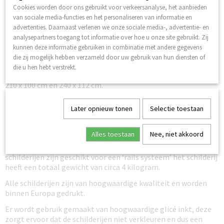
Cookies worden door ons gebruikt voor verkeersanalyse, het aanbieden
Verzenden naar België is ook mogelijk, er worden ook hier geen
van sociale media-functies en het personaliseren van informatie en
verzendkosten voor berekend.
(andere Europese landen op
advertenties. Daarnaast verlenen we onze sociale media-, advertentie- en
aanvraag).
analysepartners toegang tot informatie over hoe u onze site gebruikt. Zij
kunnen deze informatie gebruiken in combinatie met andere gegevens
De schilderijen worden direct gedrukt na ontvangst van de
die zij mogelijk hebben verzameld door uw gebruik van hun diensten of
bestelling en zijn dus altijd leverbaar.
die u hen hebt verstrekt.
Het schilderij Abstract is leverbaar als 5-luik in de afmeting
210 x 100 cm en 240 x 112 cm.
De canvas doeken zijn gespannen om een houten frame en
Later opnieuw tonen
Selectie toestaan
kunnen direct opgehangen worden aan de muur. Het frame
heeft een dikte van circa 12 mm.
Alles toestaan
Nee, niet akkoord
Het canvas schilderij Abstract kan direct worden opgehangen,
dit kan gemakkelijk op een haakje aan de muur, tevens zijn de
schilderijen zijn geschikt voor een ‘rails systeem’ het schilderij
heeft een totaal gewicht van circa 4 kilogram.
Alle schilderijen zijn van hoogwaardige kwaliteit en worden
binnen Europa gedrukt.
Er wordt gebruik gemaakt van hoogwaardige glicé inkt, deze
zorgt ervoor dat de schilderijen niet verkleuren en dus een