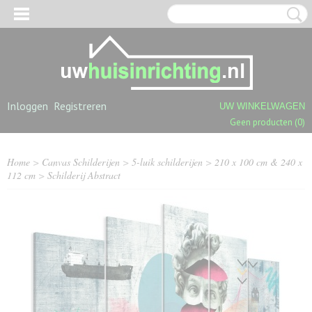
Inloggen
Registreren
UW WINKELWAGEN
Geen producten
(0)
Home
>
Canvas Schilderijen
>
5-luik schilderijen
>
210 x 100 cm & 240 x
112 cm
>
Schilderij Abstract
OGPOLIGE SHAGGY TAPIJTEN