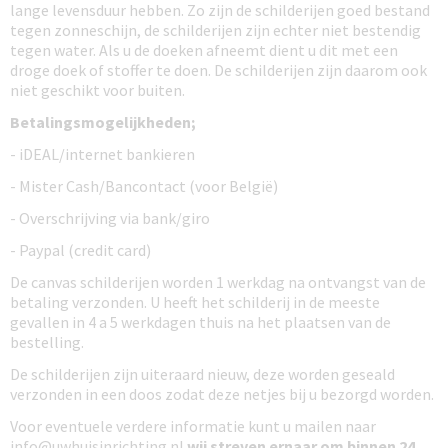
lange levensduur hebben. Zo zijn de schilderijen goed bestand
tegen zonneschijn, de schilderijen zijn echter niet bestendig
tegen water. Als u de doeken afneemt dient u dit met een
droge doek of stoffer te doen. De schilderijen zijn daarom ook
niet geschikt voor buiten.
Betalingsmogelijkheden;
- iDEAL/internet bankieren
- Mister Cash/Bancontact (voor België)
- Overschrijving via bank/giro
- Paypal (credit card)
De canvas schilderijen worden 1 werkdag na ontvangst van de
betaling verzonden. U heeft het schilderij in de meeste
gevallen in 4 a 5 werkdagen thuis na het plaatsen van de
bestelling.
De schilderijen zijn uiteraard nieuw, deze worden geseald
verzonden in een doos zodat deze netjes bij u bezorgd worden.
Voor eventuele verdere informatie kunt u mailen naar
info@uwhuisinrichting.nl
wij streven ernaar om
binnen 24