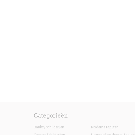
Categorieën
Banksy schilderijen
Moderne tapijten
Canvas Schilderijen
Hoogpolige shaggy tapijte