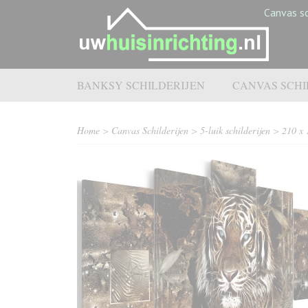
Canvas sc
BANKSY SCHILDERIJEN
CANVAS SCHI
Home
>
Canvas Schilderijen
>
5-luik schilderijen
>
210 x 