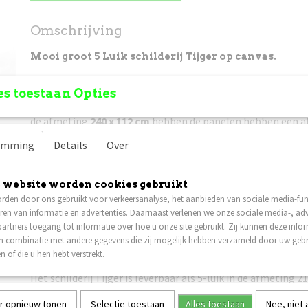
Omschrijving
Mooi groot 5 Luik schilderij Tijger op canvas.
s toestaan Opties
De totale afmeting van het 5-luik is
210 x 100 cm
, de pane
afmeting van 40 x 60 cm, 40 x 80 cm, 40 x 100 cm, 40 x 80 c
de afmeting
240 x 112 cm
hebben de panelen hebben een af
cm, 45 x 90 cm, 45 x 112,5 cm, 45 x 90 cm en 45 x 67,5 cm. U 
emming
Details
Over
tussen de panelen.
Niet goed, geld terug!
Mocht het canvas schilderij u niet 
retour zenden en zal het bedrag retour gestort worden.
 website worden cookies gebruikt
rden door ons gebruikt voor verkeersanalyse, het aanbieden van sociale media-func
Prijs is incl. verzendkosten
, het pakket is verzekerd tege
ren van informatie en advertenties. Daarnaast verlenen we onze sociale media-, adv
vermissing. In dat geval krijgt u van ons een nieuw schilder
artners toegang tot informatie over hoe u onze site gebruikt. Zij kunnen deze info
in combinatie met andere gegevens die zij mogelijk hebben verzameld door uw geb
Verzenden naar België is ook mogelijk, er worden ook hier 
n of die u hen hebt verstrekt.
voor berekend. (andere Europese landen op aanvraag).
Het schilderij Tijger is leverbaar als 5-luik in de afmeting 2
112 cm.
r opnieuw tonen
Selectie toestaan
Alles toestaan
Nee, niet