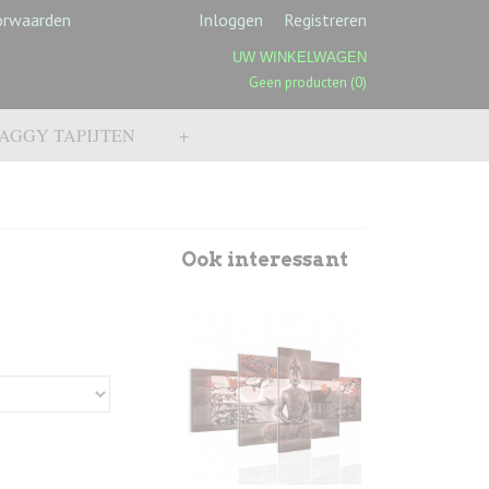
orwaarden
Inloggen
Registreren
UW WINKELWAGEN
Geen producten
(0)
AGGY TAPIJTEN
+
Ook interessant