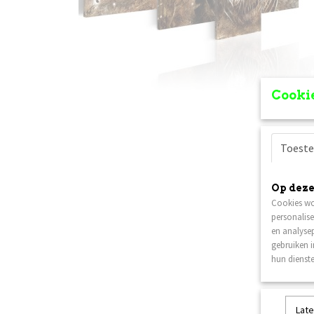
Cookie
Toest
Op deze
Cookies wo
personalise
en analysep
gebruiken 
hun dienste
Late