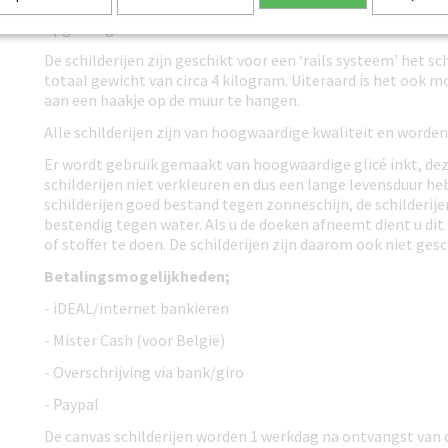
De canvas doeken zijn gespannen om een houten frame en 
opgehangen worden aan de muur. Het frame heeft een dikte
De schilderijen zijn geschikt voor een ‘rails systeem’ het sch
totaal gewicht van circa 4 kilogram. Uiteraard is het ook mo
aan een haakje op de muur te hangen.
Alle schilderijen zijn van hoogwaardige kwaliteit en worden
Er wordt gebruik gemaakt van hoogwaardige glicé inkt, dez
schilderijen niet verkleuren en dus een lange levensduur heb
schilderijen goed bestand tegen zonneschijn, de schilderije
bestendig tegen water. Als u de doeken afneemt dient u di
of stoffer te doen. De schilderijen zijn daarom ook niet gesc
Betalingsmogelijkheden;
- iDEAL/internet bankieren
- Mister Cash (voor België)
- Overschrijving via bank/giro
- Paypal
De canvas schilderijen worden 1 werkdag na ontvangst van 