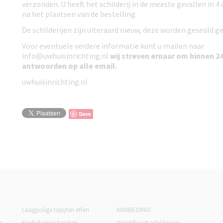
verzonden. U heeft het schilderij in de meeste gevallen in 4
na het plaatsen van de bestelling.
De schilderijen zijn uiteraard nieuw, deze worden geseald ge
Voor eventuele verdere informatie kunt u mailen naar
info@uwhuisinrichting.nl
wij streven ernaar om
binnen 24
antwoorden
op alle email.
uwhuisinrichting.nl
Save
Laagpolige tapijten effen
AANBIEDING!
n
Kinderkamer tapijten
Wereldkaart schilderijen