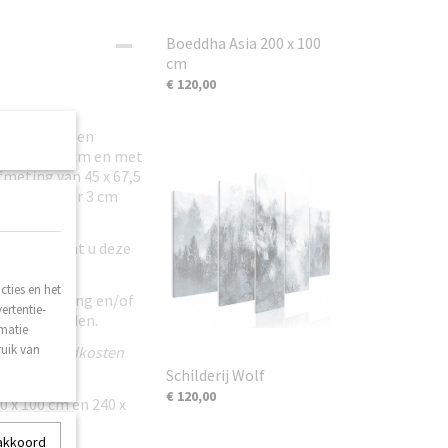
Boeddha Asia 200 x 100
cm
€ 120,00
len hebben een
m en 40 x 60 cm en met
meting van 45 x 67,5
laat ongeveer 3 cm
bevallen kunt u deze
ties en het
n beschadiging en/of
ertentie-
ij toegezonden.
rmatie
ruik van
geen verzendkosten
Schilderij Wolf
€ 120,00
10 x 100 cm en 240 x
 akkoord