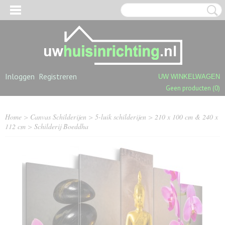
Inloggen
Registreren
UW WINKELWAGEN
Geen producten
(0)
Home
>
Canvas Schilderijen
>
5-luik schilderijen
>
210 x 100 cm & 240 x
112 cm
>
Schilderij Boeddha
OGPOLIGE SHAGGY TAPIJTEN