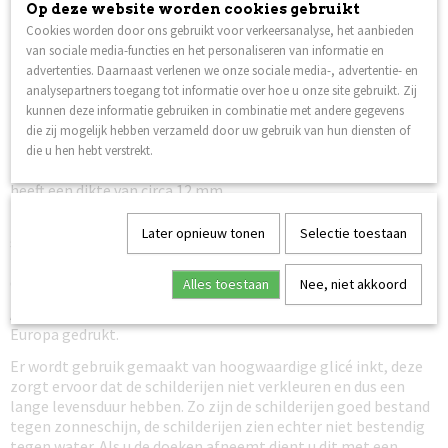
Op deze website worden cookies gebruikt
Verzenden naar België is ook mogelijk, er worden ook hier geen
Cookies worden door ons gebruikt voor verkeersanalyse, het aanbieden
verzendkosten voor berekend. (andere Europese landen op
van sociale media-functies en het personaliseren van informatie en
aanvraag).
advertenties. Daarnaast verlenen we onze sociale media-, advertentie- en
analysepartners toegang tot informatie over hoe u onze site gebruikt. Zij
Het schilderij Boeddha is leverbaar als 5-luik in de afmeting
kunnen deze informatie gebruiken in combinatie met andere gegevens
210 x 100 cm en 240 x 112 cm.
die zij mogelijk hebben verzameld door uw gebruik van hun diensten of
De canvas doeken zijn gespannen om een houten frame en
die u hen hebt verstrekt.
kunnen direct opgehangen worden aan de muur. Het frame
heeft een dikte van circa 12 mm.
De schilderijen zijn geschikt voor een ‘rails systeem’ het
Later opnieuw tonen
Selectie toestaan
schilderij heeft een totaal gewicht van circa 4 kilogram.
Uiteraard is het ook mogelijk de schilderijen aan een haakje op
de muur te hangen.
Alles toestaan
Nee, niet akkoord
Alle schilderijen zijn van hoogwaardige kwaliteit en worden in
Europa gedrukt.
Er wordt gebruik gemaakt van hoogwaardige glicé inkt, deze
zorgt ervoor dat de schilderijen niet verkleuren en dus een
lange levensduur hebben. Zo zijn de schilderijen goed bestand
tegen zonneschijn, de schilderijen zien echter niet bestendig
tegen water. Als u de doeken afneemt dient u dit met een