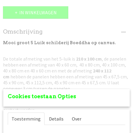
IN WINKELWAGEN
Omschrijving
Mooi groot 5 Luik schilderij Boeddha op canvas.
De totale afmeting van het 5-luik is
210 x 100 cm
, de panelen
hebben een afmeting van 40 x 60 cm, 40 x 80 cm, 40 x 100 cm,
40 x 80 cm en 40 x 60 cm en met de afmeting
240 x 112
cm
hebben de panelen hebben een afmeting van 45 x 67,5 cm,
45 x 90 cm, 45 x 112,5 cm, 45 x 90 cm en 45 x 67,5 cm. U laat
ongeveer 3 cm tussen de panelen.
Cookies toestaan Opties
Niet goed, geld terug!
Mocht het canvas schilderij u niet
bevallen kunt u deze retour zenden en zal het bedrag retour
gestort worden.
Toestemming
Details
Over
Prijs is incl. verzendkosten
, het pakket is verzekerd tegen
beschadiging en/of vermissing. In dat geval krijgt u van ons
een nieuw schilderij toegezonden.