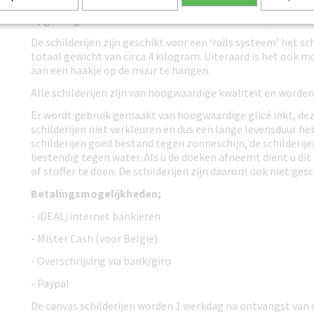
De canvas doeken zijn gespannen om een houten frame en 
opgehangen worden aan de muur. Het frame heeft een dikte
De schilderijen zijn geschikt voor een ‘rails systeem’ het sch
totaal gewicht van circa 4 kilogram. Uiteraard is het ook mo
aan een haakje op de muur te hangen.
Alle schilderijen zijn van hoogwaardige kwaliteit en worden
Er wordt gebruik gemaakt van hoogwaardige glicé inkt, dez
schilderijen niet verkleuren en dus een lange levensduur heb
schilderijen goed bestand tegen zonneschijn, de schilderije
bestendig tegen water. Als u de doeken afneemt dient u di
of stoffer te doen. De schilderijen zijn daarom ook niet gesc
Betalingsmogelijkheden;
- iDEAL/internet bankieren
- Mister Cash (voor België)
- Overschrijving via bank/giro
- Paypal
De canvas schilderijen worden 1 werkdag na ontvangst van 