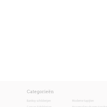
Categorieën
Banksy schilderijen
Moderne tapijten
Canvas Schilderijen
Hoogpolige shaggy tapijte