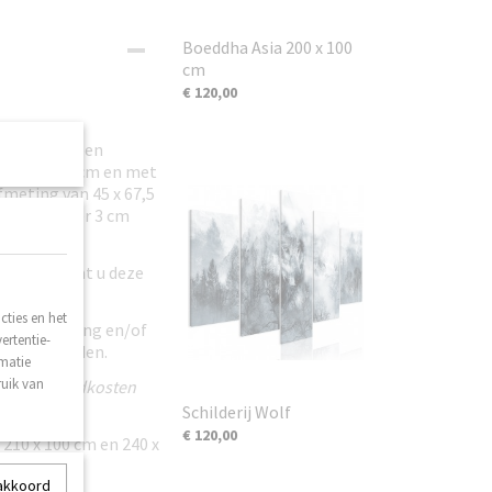
Boeddha Asia 200 x 100
cm
€ 120,00
len hebben een
m en 40 x 60 cm en met
meting van 45 x 67,5
laat ongeveer 3 cm
bevallen kunt u deze
ties en het
n beschadiging en/of
ertentie-
ij toegezonden.
rmatie
ruik van
geen verzendkosten
Schilderij Wolf
€ 120,00
g 210 x 100 cm en 240 x
 akkoord