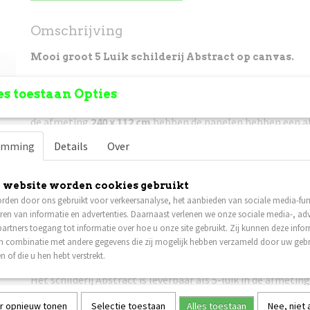
Omschrijving
Mooi groot 5 Luik schilderij Abstract op canvas.
s toestaan Opties
De totale afmeting van het 5-luik is
210 x 100 cm
, de pane
afmeting van 40 x 60 cm, 40 x 80 cm, 40 x 100 cm, 40 x 80 c
de afmeting
240 x 112 cm
hebben de panelen hebben een af
cm, 45 x 90 cm, 45 x 112,5 cm, 45 x 90 cm en 45 x 67,5 cm. U 
emming
Details
Over
tussen de panelen.
Niet goed, geld terug!
Mocht het canvas schilderij u niet 
retour zenden en zal het bedrag retour gestort worden.
 website worden cookies gebruikt
rden door ons gebruikt voor verkeersanalyse, het aanbieden van sociale media-func
Prijs is incl. verzendkosten
, het pakket is verzekerd tege
ren van informatie en advertenties. Daarnaast verlenen we onze sociale media-, adv
vermissing. In dat geval krijgt u van ons een nieuw schilder
artners toegang tot informatie over hoe u onze site gebruikt. Zij kunnen deze info
in combinatie met andere gegevens die zij mogelijk hebben verzameld door uw geb
Verzenden naar België is ook mogelijk, er worden ook hier 
n of die u hen hebt verstrekt.
voor berekend. (andere Europese landen op aanvraag).
Het schilderij Abstract is leverbaar als 5-luik in de afmetin
112 cm.
r opnieuw tonen
Selectie toestaan
Alles toestaan
Nee, niet