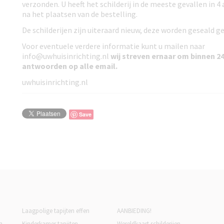
verzonden. U heeft het schilderij in de meeste gevallen in 4
na het plaatsen van de bestelling.
De schilderijen zijn uiteraard nieuw, deze worden geseald ge
Voor eventuele verdere informatie kunt u mailen naar
info@uwhuisinrichting.nl
wij streven ernaar om
binnen 24
antwoorden
op alle email.
uwhuisinrichting.nl
Save
Laagpolige tapijten effen
AANBIEDING!
n
Kinderkamer tapijten
Wereldkaart schilderijen