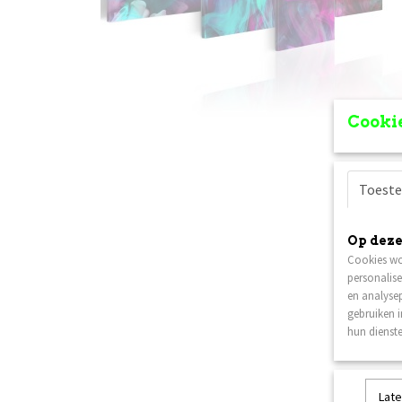
Cookie
Toest
Op deze
Cookies wo
personalise
en analysep
gebruiken 
hun dienste
Late