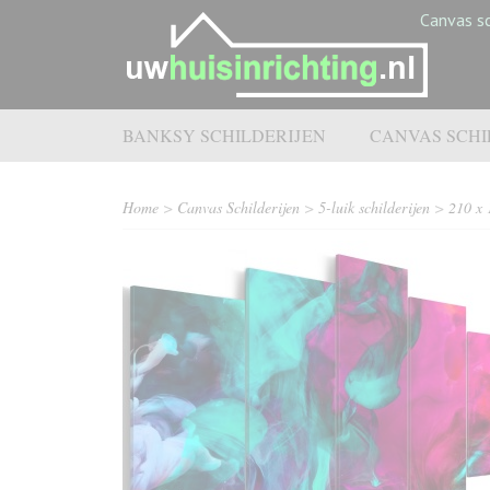
Canvas sc
BANKSY SCHILDERIJEN
CANVAS SCHI
Home
>
Canvas Schilderijen
>
5-luik schilderijen
>
210 x 