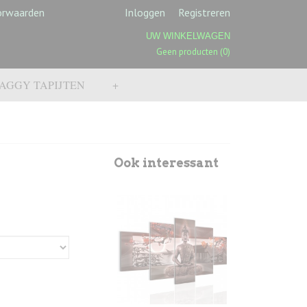
orwaarden
Inloggen
Registreren
UW WINKELWAGEN
Geen producten
(0)
AGGY TAPIJTEN
+
Ook interessant