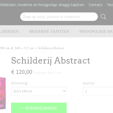
hilderijen, moderne en hoogpolige shaggy tapijten
Contact
Vo
LDERIJEN
MODERNE TAPIJTEN
HOOGPOLIGE SH
100 cm & 240 x 112 cm
>
Schilderij Abstract
Schilderij Abstract
€ 120,00
(inclusief btw 21%)
Afmeting
Aantal
IN WINKELWAGEN