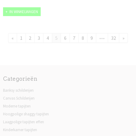
IN WINKELWAGEN
«
1
2
3
4
5
6
7
8
9
•••
32
»
Categorieën
Banksy schilderijen
Canvas Schilderijen
Moderne tapijten
Hoogpolige shaggy tapijten
Laagpolige tapijten effen
Kinderkamer tapijten