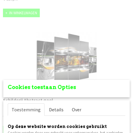
IN WINKELWAGEN
Cookies toestaan Opties
Schilderij Abstract geel
Groot 5 Luik schilderij Abstract op canvas
Toestemming
Details
Over
€ 120,00
Op deze website worden cookies gebruikt
IN WINKELWAGEN
Cookies worden door ons gebruikt voor verkeersanalyse, het aanbieden