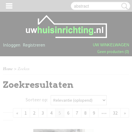
Inloggen
Registreren
UW WINKELWAGEN
Geen producten
(0)
Home
> Zoeken
Zoekresultaten
Sorteer op:
«
1
2
3
4
5
6
7
8
9
•••
32
»
OGPOLIGE SHAGGY TAPIJTEN