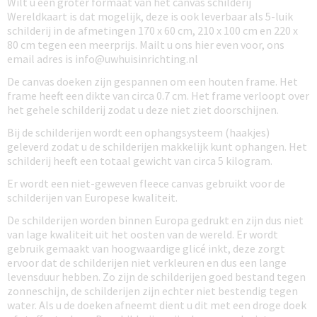
Wilt u een groter formaat van het canvas schilderij
Wereldkaart is dat mogelijk, deze is ook leverbaar als 5-luik
schilderij in de afmetingen 170 x 60 cm, 210 x 100 cm en 220 x
80 cm tegen een meerprijs. Mailt u ons hier even voor, ons
email adres is info@uwhuisinrichting.nl
De canvas doeken zijn gespannen om een houten frame. Het
frame heeft een dikte van circa 0.7 cm. Het frame verloopt over
het gehele schilderij zodat u deze niet ziet doorschijnen.
Bij de schilderijen wordt een ophangsysteem (haakjes)
geleverd zodat u de schilderijen makkelijk kunt ophangen. Het
schilderij heeft een totaal gewicht van circa 5 kilogram.
Er wordt een niet-geweven fleece canvas gebruikt voor de
schilderijen van Europese kwaliteit.
De schilderijen worden binnen Europa gedrukt en zijn dus niet
van lage kwaliteit uit het oosten van de wereld. Er wordt
gebruik gemaakt van hoogwaardige glicé inkt, deze zorgt
ervoor dat de schilderijen niet verkleuren en dus een lange
levensduur hebben. Zo zijn de schilderijen goed bestand tegen
zonneschijn, de schilderijen zijn echter niet bestendig tegen
water. Als u de doeken afneemt dient u dit met een droge doek