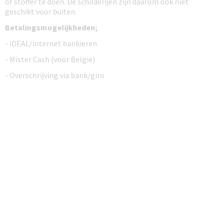
of stoffer te doen. De schilderijen zijn daarom ook niet
geschikt voor buiten.
Betalingsmogelijkheden;
- iDEAL/internet bankieren
- Mister Cash (voor België)
- Overschrijving via bank/giro
- Paypal
De canvas schilderijen worden 1 werkdag na ontvangst van de
betaling verzonden. U heeft het schilderij in 3 a 5 werkdagen
thuis na het plaatsen van de bestelling.
De schilderijen zijn uiteraard nieuw, deze worden geseald
geleverd in een doos.
Voor eventuele verdere informatie kunt u mailen naar
info@uwhuisinrichting.nl
wij streven ernaar om
binnen 24
uur te antwoorden
op alle email.
uwhuisinrichting.nl