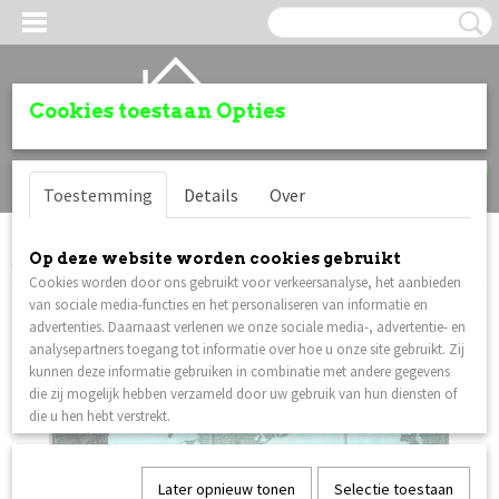
Cookies toestaan Opties
Inloggen
Registreren
UW WINKELWAGEN
Toestemming
Details
Over
Geen producten
(0)
Home
>
Wereldkaart schilderijen
>
Canvas schilderij Wereldkaart
Op deze website worden cookies gebruikt
Cookies worden door ons gebruikt voor verkeersanalyse, het aanbieden
van sociale media-functies en het personaliseren van informatie en
advertenties. Daarnaast verlenen we onze sociale media-, advertentie- en
analysepartners toegang tot informatie over hoe u onze site gebruikt. Zij
kunnen deze informatie gebruiken in combinatie met andere gegevens
die zij mogelijk hebben verzameld door uw gebruik van hun diensten of
die u hen hebt verstrekt.
Later opnieuw tonen
Selectie toestaan
OGPOLIGE SHAGGY TAPIJTEN