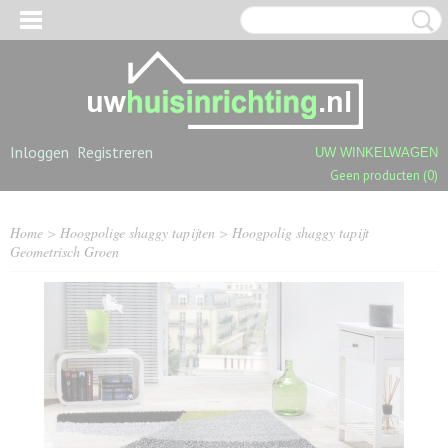
Inloggen
Registreren
UW WINKELWAGEN
Geen producten
(0)
Home
>
Hoogpolige shaggy tapijten
>
Hoogpolig shaggy tapijt
Geometrisch Groen
OGPOLIGE SHAGGY TAPIJTEN