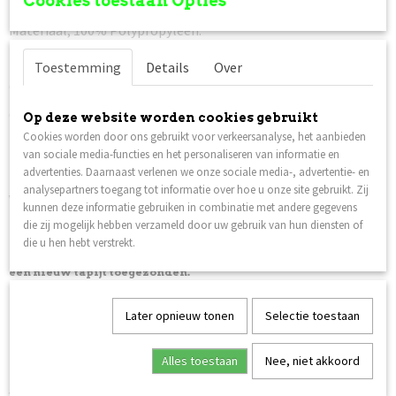
Cookies toestaan Opties
Materiaal; 100% Polypropyleen.
Totale hoogte; 30 mm.
Toestemming
Details
Over
Gewicht; 1800 gr/m2
Geschikt voor vloerverwarming.
Op deze website worden cookies gebruikt
Cookies worden door ons gebruikt voor verkeersanalyse, het aanbieden
Permanent antistatisch.
van sociale media-functies en het personaliseren van informatie en
Kleurecht.
advertenties. Daarnaast verlenen we onze sociale media-, advertentie- en
analysepartners toegang tot informatie over hoe u onze site gebruikt. Zij
Vlam vertragend.
kunnen deze informatie gebruiken in combinatie met andere gegevens
die zij mogelijk hebben verzameld door uw gebruik van hun diensten of
Prijs is incl. verzendkosten
, het pakket is verzekerd tegen
die u hen hebt verstrekt.
beschadiging en/of vermissing. In dat geval krijgt u van ons
een nieuw tapijt toegezonden.
Verzenden naar België is ook mogelijk, er worden ook hier geen
Later opnieuw tonen
Selectie toestaan
verzendkosten voor berekend (andere Europese landen op
aanvraag).
Alles toestaan
Nee, niet akkoord
Dit hoogpolig shaggy tapijt geometrisch groen - grijs is in 8
verschillende afmetingen leverbaar. Ook bij deze serie hebben