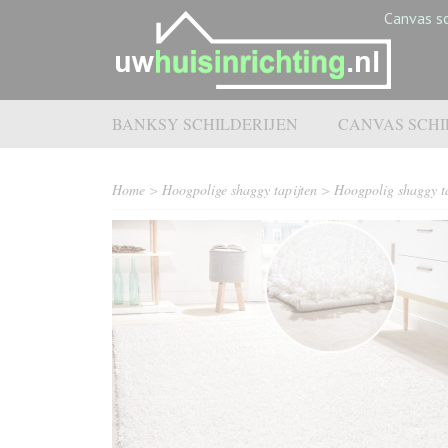
Canvas sc
BANKSY SCHILDERIJEN
CANVAS SCHI
Home
>
Hoogpolige shaggy tapijten
>
Hoogpolig shaggy ta