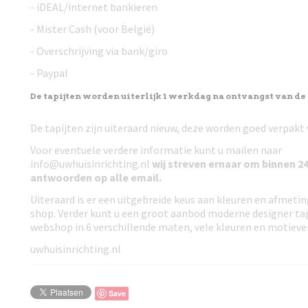
- iDEAL/internet bankieren
- Mister Cash (voor België)
- Overschrijving via bank/giro
- Paypal
De tapijten worden uiterlijk 1 werkdag na ontvangst van de
De tapijten zijn uiteraard nieuw, deze worden goed verpakt
Voor eventuele verdere informatie kunt u mailen naar
info@uwhuisinrichting.nl
wij streven ernaar om
binnen 24
antwoorden
op alle email.
Uiteraard is er een uitgebreide keus aan kleuren en afmeti
shop. Verder kunt u een groot aanbod moderne designer tap
webshop in 6 verschillende maten, vele kleuren en motieve
uwhuisinrichting.nl
Save