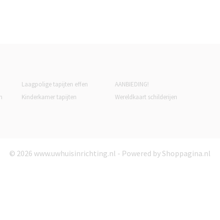
Laagpolige tapijten effen
AANBIEDING!
n
Kinderkamer tapijten
Wereldkaart schilderijen
© 2026 www.uwhuisinrichting.nl - Powered by Shoppagina.nl