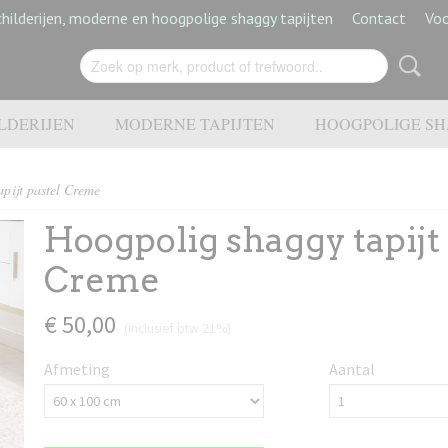
hilderijen, moderne en hoogpolige shaggy tapijten
Contact
Vo
LDERIJEN
MODERNE TAPIJTEN
HOOGPOLIGE SH
pijt pastel Creme
Hoogpolig shaggy tapijt 
Creme
€ 50,00
(inclusief btw 21%)
Afmeting
Aantal