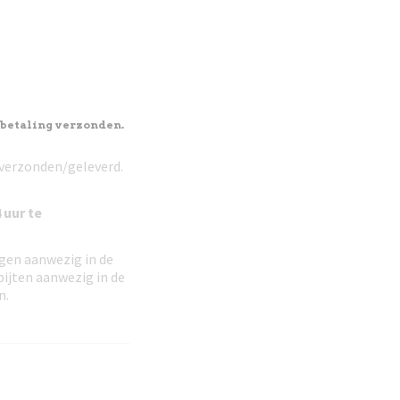
 betaling verzonden.
 verzonden/geleverd.
 uur te
ngen aanwezig in de
ijten aanwezig in de
n.