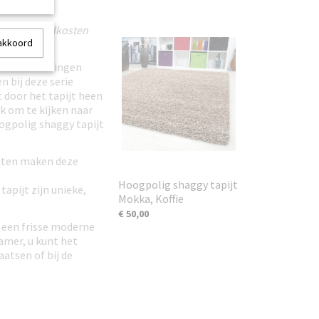
toegezonden.
geen verzendkosten
 akkoord
llende afmetingen
n bij deze serie
t door het tapijt heen
jk om te kijken naar
ogpolig shaggy tapijt
maten maken deze
Hoogpolig shaggy tapijt
apijt zijn unieke,
Mokka, Koffie
€ 50,00
 een frisse moderne
kamer, u kunt het
atsen of bij de