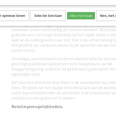
vermissing. In dat geval krijgt u van ons een nieuw tapijt 
Verzenden naar België is ook mogelijk, er worden ook hier 
r opnieuw tonen
Selectie toestaan
Alles toestaan
Nee, niet
voor berekend (andere Europese landen op aanvraag).
Dit hoogpolige shaggy tapijt pastel creme is in 11 verschi
leverbaar zowel rechthoekig als rond en vierkant. Wij hebbe
gekozen voor een hoge dichtheid van het tapijt zodat u nie
kijkt en de ondergrond er van ziet. Het is dus altijd belangri
het gewicht per vierkante meter bij de aanschaf van een ho
pastel creme.
Levendige, warme kleuren en een eindeloze selectie van 
gezellige goedkope tapijten een echt hoogtepunt van de
Shaggy hoogpolig collectie. De gekrompen garen geeft het t
eigentijdse look.
Met een vloerkleed als deze fleurt u de woonkamer op, met
kleur. Dit geeft net het stukje extra decoratie aan de woon
tapijt bijvoorbeeld onder de salontafel in de woonkamer pla
eettafel om het geheel af te maken.
Betalingsmogelijkheden;