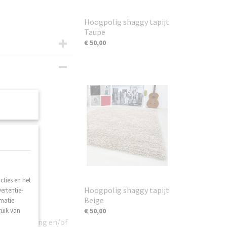
Hoogpolig shaggy tapijt
Taupe
€ 50,00
ties en het
Hoogpolig shaggy tapijt
ertentie-
Beige
rmatie
ruik van
€ 50,00
n beschadiging en/of