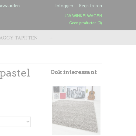
orwaarden
Inloggen
Registreren
UW WINKELWAGEN
Geen producten
(0)
AGGY TAPIJTEN
+
pastel
Ook interessant