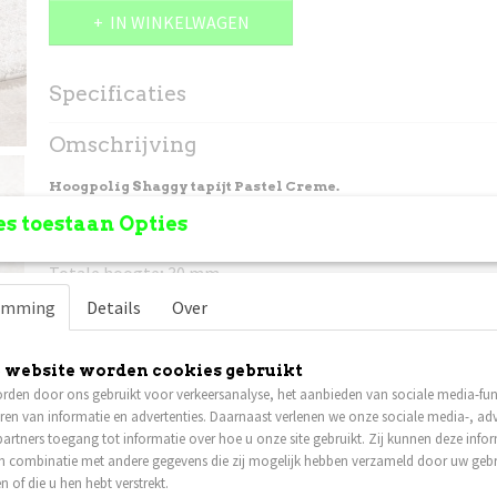
IN WINKELWAGEN
Specificaties
Productcode
2231-463
Omschrijving
Hoogpolig Shaggy tapijt Pastel Creme.
s toestaan Opties
Materiaal; 100% Polypropyleen.
Totale hoogte; 30 mm.
emming
Details
Over
Gewicht; 2350 gr/m2
Geschikt voor vloerverwarming.
 website worden cookies gebruikt
Permanent antistatisch.
rden door ons gebruikt voor verkeersanalyse, het aanbieden van sociale media-func
Kleurecht.
ren van informatie en advertenties. Daarnaast verlenen we onze sociale media-, adv
artners toegang tot informatie over hoe u onze site gebruikt. Zij kunnen deze info
Vlam vertragend.
in combinatie met andere gegevens die zij mogelijk hebben verzameld door uw geb
n of die u hen hebt verstrekt.
Prijs is incl. verzendkosten
, het pakket is verzekerd tege