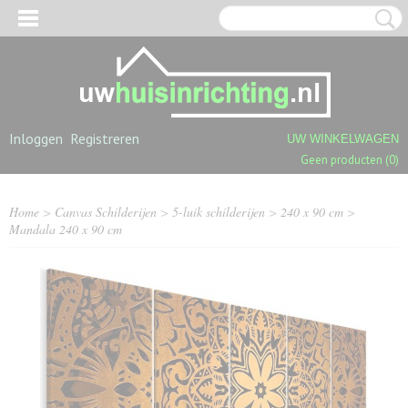
Inloggen
Registreren
UW WINKELWAGEN
Geen producten
(0)
Home
>
Canvas Schilderijen
>
5-luik schilderijen
>
240 x 90 cm
>
Mandala 240 x 90 cm
OGPOLIGE SHAGGY TAPIJTEN