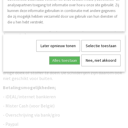
kunnen direct opgehangen worden aan de muur. Het frame
analysepartners toegang tot informatie over hoe u onze site gebruikt. Zij
heeft een dikte van circa 12 mm.
kunnen deze informatie gebruiken in combinatie met andere gegevens
die zij mogelijk hebben verzameld door uw gebruik van hun diensten of
De schilderijen zijn geschikt voor een ‘rails systeem’ het
die u hen hebt verstrekt.
schilderij heeft een totaal gewicht van circa 4 kilogram.
Uiteraard is het ook mogelijk de schilderijen aan een haakje op
de muur te hangen.
Er wordt gebruik gemaakt van hoogwaardige glicé inkt, deze
Later opnieuw tonen
Selectie toestaan
zorgt ervoor dat de schilderijen niet verkleuren en dus een
lange levensduur hebben. Zo zijn de schilderijen goed bestand
Alles toestaan
Nee, niet akkoord
tegen zonneschijn, de schilderijen zien echter niet bestendig
tegen water. Als u de doeken afneemt dient u dit met een
droge doek of stoffer te doen. De schilderijen zijn daarom ook
niet geschikt voor buiten.
Betalingsmogelijkheden;
- iDEAL/internet bankieren
- Mister Cash (voor België)
- Overschrijving via bank/giro
- Paypal