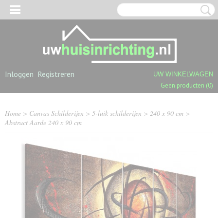
Inloggen
Registreren
UW WINKELWAGEN
Geen producten
(0)
Home
>
Canvas Schilderijen
>
5-luik schilderijen
>
240 x 90 cm
>
Abstract Aarde 240 x 90 cm
OGPOLIGE SHAGGY TAPIJTEN