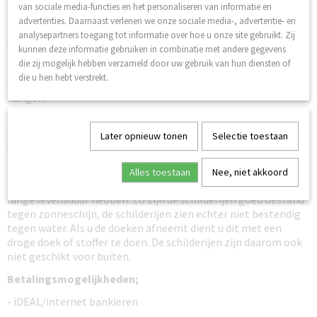
frame heeft een dikte van circa 0.7 cm.
van sociale media-functies en het personaliseren van informatie en
advertenties. Daarnaast verlenen we onze sociale media-, advertentie- en
Bij de schilderijen wordt een ophangsysteem (haakjes)
analysepartners toegang tot informatie over hoe u onze site gebruikt. Zij
geleverd zodat u de schilderijen makkelijk kunt ophangen.
kunnen deze informatie gebruiken in combinatie met andere gegevens
Deze zijn ook geschikt voor een ‘rails systeem’ het schilderij
die zij mogelijk hebben verzameld door uw gebruik van hun diensten of
heeft een totaal gewicht van circa 7 kilogram. Uiteraard is het
die u hen hebt verstrekt.
ook mogelijk de schilderijen aan een haakje in de muur te
hangen.
Dit is een nieuwe serie schilderijen die wij in 2018 gestart zijn,
deze zijn van hoogwaardige kwaliteit en zijn in veel gevallen in
Later opnieuw tonen
Selectie toestaan
verschillende kleurtinten leverbaar zoals zwart/wit en sepia.
Er wordt gebruik gemaakt van hoogwaardige glicé inkt, deze
Alles toestaan
Nee, niet akkoord
zorgt ervoor dat de schilderijen niet verkleuren en dus een
lange levensduur hebben. Zo zijn de schilderijen goed bestand
tegen zonneschijn, de schilderijen zien echter niet bestendig
tegen water. Als u de doeken afneemt dient u dit met een
droge doek of stoffer te doen. De schilderijen zijn daarom ook
niet geschikt voor buiten.
Betalingsmogelijkheden;
- iDEAL/internet bankieren