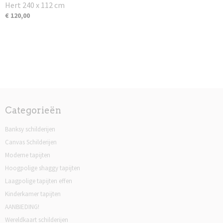
Hert 240 x 112 cm
€ 120,00
Categorieën
Banksy schilderijen
Canvas Schilderijen
Moderne tapijten
Hoogpolige shaggy tapijten
Laagpolige tapijten effen
Kinderkamer tapijten
AANBIEDING!
Wereldkaart schilderijen