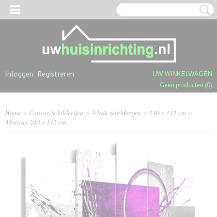
Inloggen
Registreren
UW WINKELWAGEN
Geen producten
(0)
Home
>
Canvas Schilderijen
>
5-luik schilderijen
>
240 x 112 cm
>
Abstract 240 x 112 cm
OGPOLIGE SHAGGY TAPIJTEN