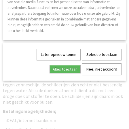
van sociale media-functies en het personaliseren van informatie en
kunnen direct opgehangen worden aan de muur. Het frame
advertenties. Daarnaast verlenen we onze sociale media-, advertentie- en
heeft een dikte van circa 12 mm.
analysepartners toegang tot informatie over hoe u onze site gebruikt. Zij
kunnen deze informatie gebruiken in combinatie met andere gegevens
De schilderijen zijn geschikt voor een ‘rails systeem’ het
die zij mogelijk hebben verzameld door uw gebruik van hun diensten of
schilderij heeft een totaal gewicht van circa 4 kilogram.
die u hen hebt verstrekt.
Uiteraard is het ook mogelijk de schilderijen aan een haakje op
de muur te hangen.
Dit is een nieuwe serie schilderijen die wij in de zomer 2018
gestart zijn, deze zijn van hoogwaardige kwaliteit en worden
Later opnieuw tonen
Selectie toestaan
in Europa gedrukt.
Er wordt gebruik gemaakt van hoogwaardige glicé inkt, deze
Alles toestaan
Nee, niet akkoord
zorgt ervoor dat de schilderijen niet verkleuren en dus een
lange levensduur hebben. Zo zijn de schilderijen goed bestand
tegen zonneschijn, de schilderijen zien echter niet bestendig
tegen water. Als u de doeken afneemt dient u dit met een
droge doek of stoffer te doen. De schilderijen zijn daarom ook
niet geschikt voor buiten.
Betalingsmogelijkheden;
- iDEAL/internet bankieren