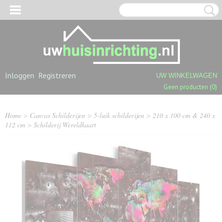
Inloggen
Registreren
UW WINKELWAGEN
Geen producten
(0)
Home
>
Canvas Schilderijen
>
5-luik schilderijen
>
210 x 100 cm & 240 x
112 cm
>
Schilderij Wereldkaart
OGPOLIGE SHAGGY TAPIJTEN