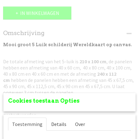
IN WINKELWAGEN
Omschrijving
Mooi groot 5 Luik schilderij Wereldkaart op canvas.
De totale afmeting van het 5-luik is
210 x 100 cm
, de panelen
hebben een afmeting van 40 x 60 cm, 40 x 80 cm, 40 x 100 cm,
40 x 80 cm en 40 x 60 cm en met de afmeting
240 x 112
cm
hebben de panelen hebben een afmeting van 45 x 67,5 cm,
45 x 90 cm, 45 x 112,5 cm, 45 x 90 cm en 45 x 67,5 cm. U laat
ongeveer 3 cm tussen de panelen.
Cookies toestaan Opties
Niet goed, geld terug!
Mocht het canvas schilderij u niet
bevallen kunt u deze retour zenden en zal het bedrag retour
gestort worden.
Toestemming
Details
Over
Prijs is incl. verzendkosten
, het pakket is verzekerd tegen
beschadiging en/of vermissing. In dat geval krijgt u van ons
een nieuw schilderij toegezonden.