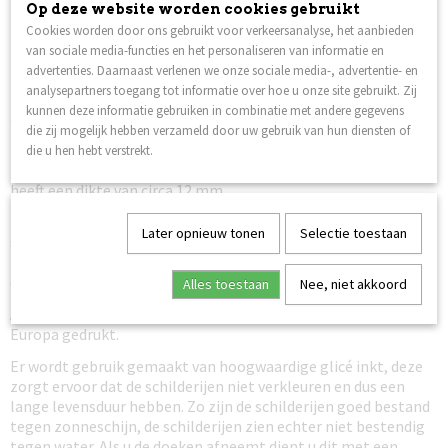
Op deze website worden cookies gebruikt
Verzenden naar België is ook mogelijk, er worden ook hier geen
Cookies worden door ons gebruikt voor verkeersanalyse, het aanbieden
verzendkosten voor berekend. (andere Europese landen op
van sociale media-functies en het personaliseren van informatie en
aanvraag).
advertenties. Daarnaast verlenen we onze sociale media-, advertentie- en
analysepartners toegang tot informatie over hoe u onze site gebruikt. Zij
Het schilderij Wereldkaart is leverbaar als 5-luik in de
kunnen deze informatie gebruiken in combinatie met andere gegevens
afmeting 210 x 100 cm en 240 x 112 cm.
die zij mogelijk hebben verzameld door uw gebruik van hun diensten of
De canvas doeken zijn gespannen om een houten frame en
die u hen hebt verstrekt.
kunnen direct opgehangen worden aan de muur. Het frame
heeft een dikte van circa 12 mm.
De schilderijen zijn geschikt voor een ‘rails systeem’ het
Later opnieuw tonen
Selectie toestaan
schilderij heeft een totaal gewicht van circa 4 kilogram.
Uiteraard is het ook mogelijk de schilderijen aan een haakje op
de muur te hangen.
Alles toestaan
Nee, niet akkoord
Alle schilderijen zijn van hoogwaardige kwaliteit en worden in
Europa gedrukt.
Er wordt gebruik gemaakt van hoogwaardige glicé inkt, deze
zorgt ervoor dat de schilderijen niet verkleuren en dus een
lange levensduur hebben. Zo zijn de schilderijen goed bestand
tegen zonneschijn, de schilderijen zien echter niet bestendig
tegen water. Als u de doeken afneemt dient u dit met een