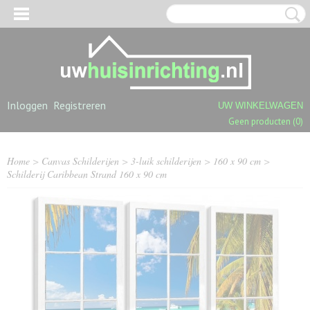
Inloggen
Registreren
UW WINKELWAGEN
Geen producten
(0)
Home
>
Canvas Schilderijen
>
3-luik schilderijen
>
160 x 90 cm
>
Schilderij Caribbean Strand 160 x 90 cm
OGPOLIGE SHAGGY TAPIJTEN