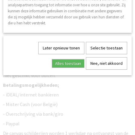
heeft een dikte van 20 mm.
analysepartners toegang tot informatie over hoe u onze site gebruikt. Zij
Er wordt een ophangsysteem (haakjes) geleverd bij de
kunnen deze informatie gebruiken in combinatie met andere gegevens
schilderijen zodat u deze direct op kunt hangen aan de muur
die zij mogelijk hebben verzameld door uw gebruik van hun diensten of
ook zijn de schilderijen geschikt voor een ‘rails systeem’ het
die u hen hebt verstrekt.
schilderij heeft een totaal gewicht van circa 3 kilogram.
Er wordt gebruik gemaakt van hoogwaardige glicé inkt, deze
zorgt ervoor dat de schilderijen niet verkleuren en dus een
Later opnieuw tonen
Selectie toestaan
lange levensduur hebben. Zo zijn de schilderijen goed bestand
tegen zonneschijn, de schilderijen zien echter niet bestendig
tegen water. Als u de doeken afneemt dient u dit met een
Alles toestaan
Nee, niet akkoord
droge doek of stoffer te doen. De schilderijen zijn daarom ook
niet geschikt voor buiten.
Betalingsmogelijkheden;
- iDEAL/internet bankieren
- Mister Cash (voor België)
- Overschrijving via bank/giro
- Paypal
De canvas schilderijen worden 1 werkdag na ontvangst van de