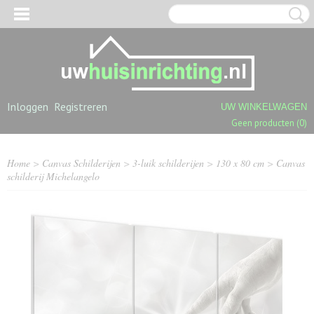
Inloggen
Registreren
UW WINKELWAGEN
Geen producten
(0)
Home
>
Canvas Schilderijen
>
3-luik schilderijen
>
130 x 80 cm
>
Canvas
schilderij Michelangelo
OGPOLIGE SHAGGY TAPIJTEN