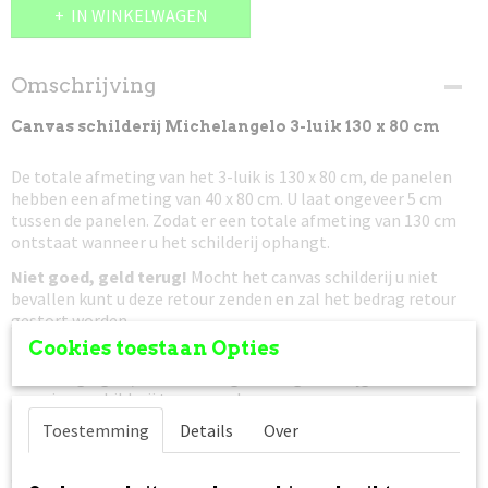
IN WINKELWAGEN
Omschrijving
Canvas schilderij Michelangelo 3-luik 130 x 80 cm
De totale afmeting van het 3-luik is 130 x 80 cm, de panelen
hebben een afmeting van 40 x 80 cm. U laat ongeveer 5 cm
tussen de panelen. Zodat er een totale afmeting van 130 cm
ontstaat wanneer u het schilderij ophangt.
Niet goed, geld terug!
Mocht het canvas schilderij u niet
bevallen kunt u deze retour zenden en zal het bedrag retour
gestort worden.
Cookies toestaan Opties
Prijs is incl. verzendkosten
, het pakket is verzekerd tegen
beschadiging en/of vermissing. In dat geval krijgt u van ons
een nieuw schilderij toegezonden.
Toestemming
Details
Over
Verzenden naar België is ook mogelijk, er worden ook hier geen
verzendkosten voor berekend
(andere Europese landen op
aanvraag)
.