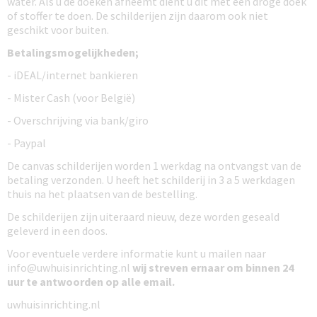
water. Als u de doeken afneemt dient u dit met een droge doek
of stoffer te doen. De schilderijen zijn daarom ook niet
geschikt voor buiten.
Betalingsmogelijkheden;
- iDEAL/internet bankieren
- Mister Cash (voor België)
- Overschrijving via bank/giro
- Paypal
De canvas schilderijen worden 1 werkdag na ontvangst van de
betaling verzonden. U heeft het schilderij in 3 a 5 werkdagen
thuis na het plaatsen van de bestelling.
De schilderijen zijn uiteraard nieuw, deze worden geseald
geleverd in een doos.
Voor eventuele verdere informatie kunt u mailen naar
info@uwhuisinrichting.nl
wij streven ernaar om
binnen 24
uur te antwoorden
op alle email.
uwhuisinrichting.nl