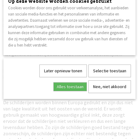
Op deze website worden cookies gebruikt
Wilt u een groter formaat van het canvas schilderij
Cookies worden door ons gebruikt voor verkeersanalyse, het aanbieden
Michelangelo is dat mogelijk, deze is ook leverbaar als 5-luik
van sociale media-functies en het personaliseren van informatie en
schilderij in de afmetingen 170 x 60 cm, 210 x 100 cm en 220 x
advertenties. Daarnaast verlenen we onze sociale media-, advertentie- en
80 cm tegen een meerprijs. Mailt u ons hier even voor, ons
analysepartners toegang tot informatie over hoe u onze site gebruikt. Zij
email adres is info@uwhuisinrichting.nl
kunnen deze informatie gebruiken in combinatie met andere gegevens
die zij mogelijk hebben verzameld door uw gebruik van hun diensten of
De canvas doeken zijn gespannen om een houten frame. Het
die u hen hebt verstrekt.
frame heeft een dikte van circa 0.7 cm. Het frame verloopt over
het gehele schilderij zodat u deze niet ziet doorschijnen.
Bij de schilderijen wordt een ophangsysteem (haakjes)
geleverd zodat u de schilderijen makkelijk kunt ophangen. Het
Later opnieuw tonen
Selectie toestaan
schilderij heeft een totaal gewicht van circa 5 kilogram.
Er wordt een niet-geweven fleece canvas gebruikt voor de
Alles toestaan
Nee, niet akkoord
schilderijen van Europese kwaliteit.
De schilderijen worden binnen Europa gedrukt en zijn dus niet
van lage kwaliteit uit het oosten van de wereld. Er wordt
gebruik gemaakt van hoogwaardige glicé inkt, deze zorgt
ervoor dat de schilderijen niet verkleuren en dus een lange
levensduur hebben. Zo zijn de schilderijen goed bestand tegen
zonneschijn, de schilderijen zijn echter niet bestendig tegen