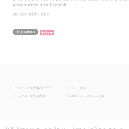
antwoorden
op alle email.
uwhuisinrichting.nl
Save
Laagpolige tapijten effen
AANBIEDING!
n
Kinderkamer tapijten
Wereldkaart schilderijen
© 2026 www.uwhuisinrichting.nl - Powered by Shoppagina.nl