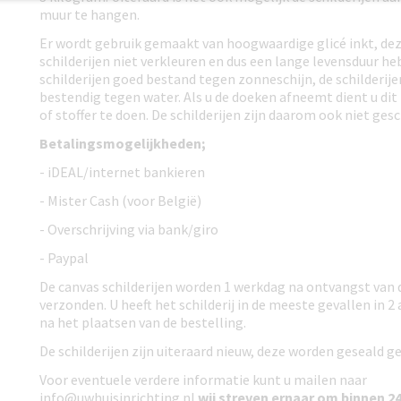
muur te hangen.
Er wordt gebruik gemaakt van hoogwaardige glicé inkt, dez
schilderijen niet verkleuren en dus een lange levensduur heb
schilderijen goed bestand tegen zonneschijn, de schilderije
bestendig tegen water. Als u de doeken afneemt dient u di
of stoffer te doen. De schilderijen zijn daarom ook niet gesc
Betalingsmogelijkheden;
- iDEAL/internet bankieren
- Mister Cash (voor België)
- Overschrijving via bank/giro
- Paypal
De canvas schilderijen worden 1 werkdag na ontvangst van 
verzonden. U heeft het schilderij in de meeste gevallen in 2
na het plaatsen van de bestelling.
De schilderijen zijn uiteraard nieuw, deze worden geseald ge
Voor eventuele verdere informatie kunt u mailen naar
info@uwhuisinrichting.nl
wij streven ernaar om
binnen 24