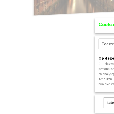
Cookie
Toest
Op deze
Cookies wo
personalise
en analysep
gebruiken 
hun dienste
Late