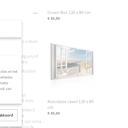
Groen Bos 120 x 80 cm
€ 65,00
bevallen kunt u deze
n beschadiging en/of
ij toegezonden.
geen verzendkosten
ties en het
ertentie-
rmatie
ruik van
kunnen direct
 van circa 20 mm.
Noordzee raam 120 x 80
cm
bij het schilderij
€ 65,00
lderijen zijn
 akkoord
taal gewicht van circa
n het haakje op de