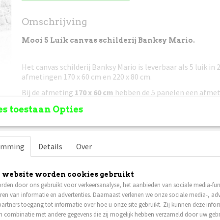
Omschrijving
Mooi 5 Luik canvas schilderij Banksy Mario.
Het canvas schilderij Banksy Mario is leverbaar als 5 luik in 
afmetingen 170 x 60 cm en 220 x 80 cm.
Bij de afmeting
170 x 60 cm
hebben de 5 panelen een afmeti
bij de totale afmeting van
220 x 80 cm
hebben de panelen e
s toestaan Opties
80 cm. U laat ongeveer 5 cm tussen de panelen. Zodat er ee
170 cm of 220 cm ontstaat wanneer u het schilderij ophang
Niet goed, geld terug!
Mocht het canvas schilderij u niet 
emming
Details
Over
retour zenden en zal het bedrag retour gestort worden.
Prijs is incl. verzendkosten
, het pakket is verzekerd tege
vermissing. In dat geval krijgt u van ons een nieuw schilder
 website worden cookies gebruikt
rden door ons gebruikt voor verkeersanalyse, het aanbieden van sociale media-func
Verzenden naar België is ook mogelijk, er worden ook hier 
ren van informatie en advertenties. Daarnaast verlenen we onze sociale media-, adv
voor berekend. (andere Europese landen op aanvraag).
artners toegang tot informatie over hoe u onze site gebruikt. Zij kunnen deze info
Bij de schilderijen wordt een ophangsysteem (haakjes) gele
in combinatie met andere gegevens die zij mogelijk hebben verzameld door uw geb