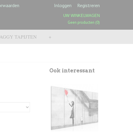
orwaarden
Inloggen
Registreren
UW WINKELWAGEN
Geen producten
(0)
AGGY TAPIJTEN
+
Ook interessant