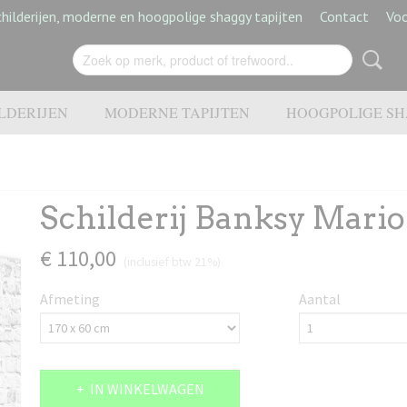
hilderijen, moderne en hoogpolige shaggy tapijten
Contact
Vo
LDERIJEN
MODERNE TAPIJTEN
HOOGPOLIGE SH
Schilderij Banksy Mario
€ 110,00
(inclusief btw 21%)
Afmeting
Aantal
IN WINKELWAGEN