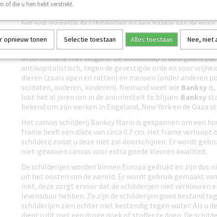
schilderijen makkelijk kunt ophangen. Deze zijn ook geschik
n of die u hen hebt verstrekt.
systeem’ het schilderij heeft een totaal gewicht van circa 5 
het ook mogelijk de schilderijen op een haakje aan de muur
schilderijen zijn gespannen en kunnen direct opgehangen 
r opnieuw tonen
Selectie toestaan
Alles toestaan
Nee, niet
Banksy’s
werk karakteriseert zich door zijn pakkende en h
in combinatie met slogans. De boodschap is doorgaans paci
antikapitalistisch, tegen de gevestigde orde en voor vrijheid
dieren (zoals apen en ratten) en mensen (onder anderen po
soldaten, ouderen, kinderen). Niemand weet wie
Banksy
is,
lukt het al jaren om in de anonimiteit te blijven.
Banksy
st
bekend om zijn werken in Engeland, New York en de Gaza st
Het canvas schilderij Banksy Mario is gespannen om een h
frame heeft een dikte van circa 0.7 cm. Het frame verloopt 
schilderij zodat u deze niet zal doorschijnen. Er wordt geb
niet-gewoven canvas voor extra goede kleuren kwaliteit.
De schilderijen worden binnen Europa gedrukt en zijn dus ni
uit het oosten van de wereld. Er wordt gebruik gemaakt va
inkt, deze zorgt ervoor dat de schilderijen niet verkleuren 
levensduur hebben. Zo zijn de schilderijen goed bestand te
schilderijen zien echter niet bestendig tegen water. Als u
dient u dit met een droge doek of stoffer te doen. De schild