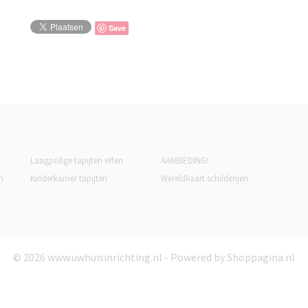
Save
Laagpolige tapijten effen
AANBIEDING!
n
Kinderkamer tapijten
Wereldkaart schilderijen
© 2026 www.uwhuisinrichting.nl - Powered by Shoppagina.nl