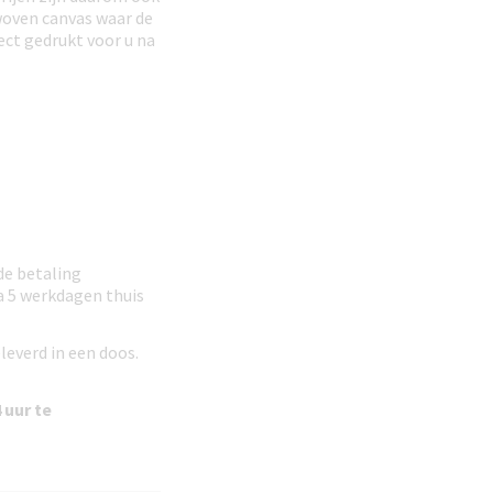
ewoven canvas waar de
ect gedrukt voor u na
de betaling
 a 5 werkdagen thuis
leverd in een doos.
 uur te