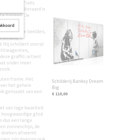
t voor een ‘rails
kilogram. Uiteraard is
 te hangen. De
worden.
 akkoord
umoristische beelden,
fistisch,
. Hij schildert vooral
litieagenten,
 deze graffiti artiest
aat onder meer
rook.
outen frame. Het
Schilderij Banksy Dream
over het gehele
Big
ruik gemaakt van een
€ 110,00
et van lage kwaliteit
n hoogwaardige glicé
en dus een lange
gen zonneschijn, de
 de doeken afneemt
erijen zijn daarom ook