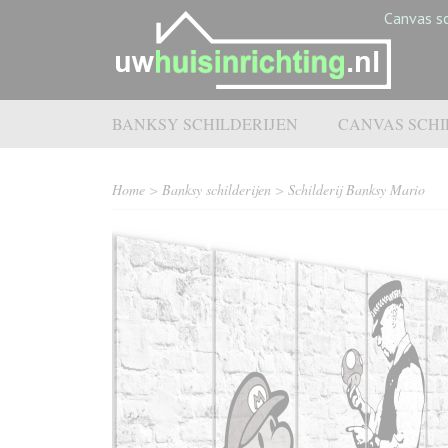
Canvas sc
BANKSY SCHILDERIJEN
CANVAS SCHI
Home
>
Banksy schilderijen
>
Schilderij Banksy Mario