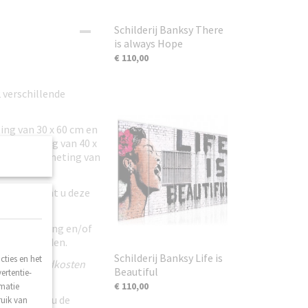
Schilderij Banksy There
is always Hope
€ 110,00
2 verschillende
ng van 30 x 60 cm en
en afmeting van 40 x
n totale afmeting van
t.
bevallen kunt u deze
n beschadiging en/of
ij toegezonden.
Schilderij Banksy Life is
ties en het
geen verzendkosten
Beautiful
ertentie-
€ 110,00
rmatie
verd zodat u de
ruik van